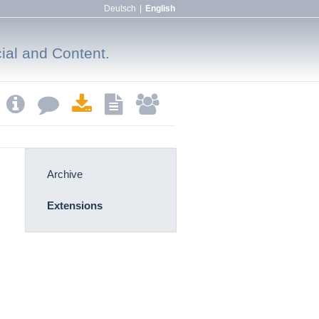
Deutsch
|
English
cial and Content.
Archive
Extensions