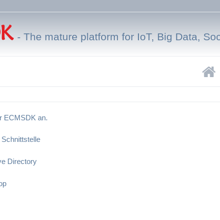
-
The mature platform for IoT, Big Data, So
 für ECMSDK an.
 Schnittstelle
ve Directory
op