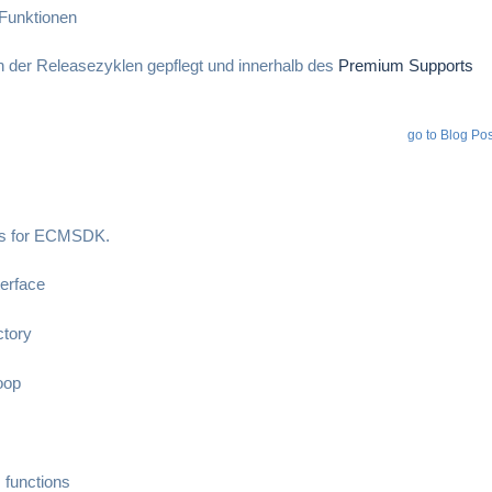
Funktionen
der Releasezyklen gepflegt und innerhalb des
Premium Supports
go to Blog Pos
ons for ECMSDK.
terface
ctory
oop
functions